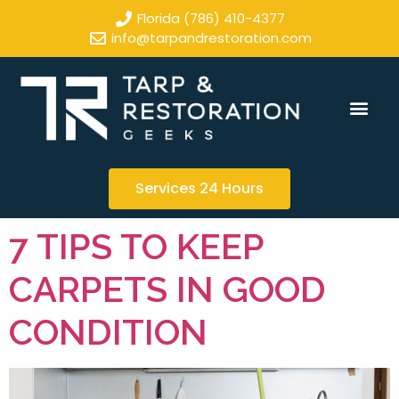
Florida (786) 410-4377
info@tarpandrestoration.com
Services 24 Hours
7 TIPS TO KEEP
CARPETS IN GOOD
CONDITION